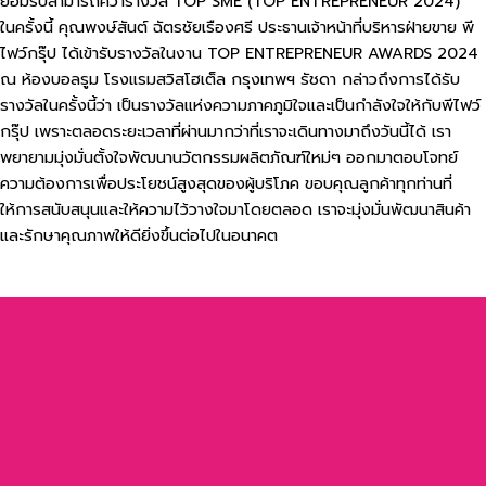
ยอมรับสามารถคว้ารางวัล TOP SME (TOP ENTREPRENEUR 2024)
ในครั้งนี้ คุณพงษ์สันต์ ฉัตรชัยเรืองศรี ประธานเจ้าหน้าที่บริหารฝ่ายขาย พี
ไฟว์กรุ๊ป ได้เข้ารับรางวัลในงาน TOP ENTREPRENEUR AWARDS 2024
ณ ห้องบอลรูม โรงแรมสวิสโฮเต็ล กรุงเทพฯ รัชดา กล่าวถึงการได้รับ
รางวัลในครั้งนี้ว่า เป็นรางวัลแห่งความภาคภูมิใจและเป็นกำลังใจให้กับพีไฟว์
กรุ๊ป เพราะตลอดระยะเวลาที่ผ่านมากว่าที่เราจะเดินทางมาถึงวันนี้ได้ เรา
พยายามมุ่งมั่นตั้งใจพัฒนานวัตกรรมผลิตภัณฑ์ใหม่ๆ ออกมาตอบโจทย์
ความต้องการเพื่อประโยชน์สูงสุดของผู้บริโภค ขอบคุณลูกค้าทุกท่านที่
ให้การสนับสนุนและให้ความไว้วางใจมาโดยตลอด เราจะมุ่งมั่นพัฒนาสินค้า
และรักษาคุณภาพให้ดียิ่งขึ้นต่อไปในอนาคต