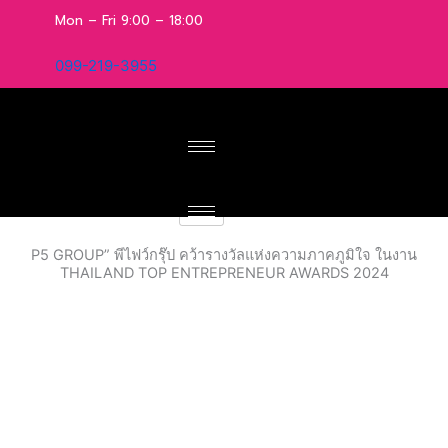
Skip
Mon – Fri 9:00 – 18:00
to
content
099-219-3955
P5 GROUP” พีไฟว์กรุ๊ป คว้ารางวัลแห่งความภาคภูมิใจ ในงาน
THAILAND TOP ENTREPRENEUR AWARDS 2024