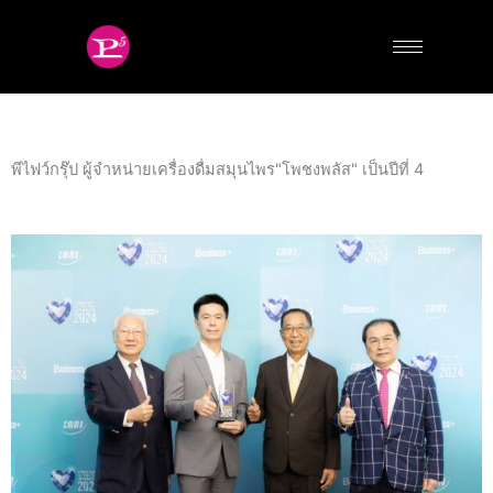
Skip
to
content
พีไฟว์กรุ๊ป ผู้จำหน่ายเครื่องดื่มสมุนไพร"โพชงพลัส" เป็นปีที่ 4