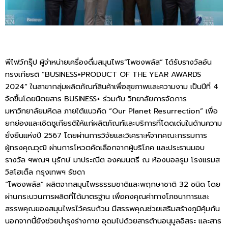
พีไฟว์กรุ๊ป ผู้จำหน่ายเครื่องดื่มสมุนไพร”โพชงพลัส” ได้รับรางวัลอัน
ทรงเกียรติ “BUSINESS+PRODUCT OF THE YEAR AWARDS
2024” ในสาขากลุ่มผลิตภัณฑ์สินค้าเพื่อสุขภาพและความงาม เป็นปีที่ 4
จัดขึ้นโดยนิตยสาร BUSINESS+ ร่วมกับ วิทยาลัยการจัดการ
มหาวิทยาลัยมหิดล ภายใต้แนวคิด “Our Planet Resurrection” เพื่อ
ยกย่องและเชิดชูเกียรติให้แก่ผลิตภัณฑ์และบริการที่โดดเด่นในด้านความ
ยั่งยืนแห่งปี 2567 โดยผ่านการวิจัยและวิเคราะห์จากคณะกรรมการ
ผู้ทรงคุณวุฒิ ผ่านการโหวตคัดเลือกจากผู้บริโภค และประธานมอบ
รางวัล ฯพณฯ นุรักษ์ มาประณีต องคมนตรี ณ ห้องบอลรูม โรงแรมส
วิสโฮเต็ล กรุงเทพฯ รัชดา
“โพชงพลัส” ผลิตจากสมุนไพรธรรมชาติและพฤกษาชาติ 32 ชนิด โดย
ผ่านกระบวนการผลิตที่ได้มาตรฐาน เพื่อคงคุณค่าทางโภชนาการและ
สรรพคุณของสมุนไพรไว้ครบถ้วน มีสรรพคุณช่วยเสริมสร้างภูมิคุ้มกัน
นอกจากนี้ยังช่วยบำรุงร่างกาย อุดมไปด้วยสารต้านอนุมูลอิสระ และสาร