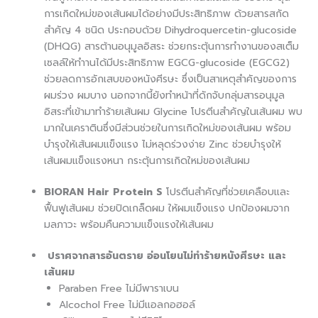
การเกิดใหม่ของเส้นผมได้อย่างมีประสิทธิภาพ ด้วยสารสกัด
สำคัญ 4 ชนิด ประกอบด้วย Dihydroquercetin-glucoside
(DHQG) สารต้านอนุมูลอิสระ ช่วยกระตุ้นการทำงานของสเต็ม
เซลล์ให้ทำานได้มีประสิทธิภาพ EGCG-glucoside (EGCG2)
ช่วยลดการอักเสบของหนังศีรษะ ซึ่งเป็นสาเหตุสำคัญของการ
ผมร่วง ผมบาง นอกจากนี้ยังทำหน้าที่ดักจับกลุ่มสารอนุมูล
อิสระที่เข้ามาทำร้ายเส้นผม Glycine โปรตีนสำคัญในเส้นผม พบ
มากในเคราตินซึ่งมีส่วนช่วยในการเกิดใหม่ของเส้นผม พร้อม
บำรุงให้เส้นผมแข็งแรง ไม่หลุดร่วงง่าย Zinc ช่วยบำรุงให้
เส้นผมแข็งแรงหนา กระตุ้นการเกิดใหม่ของเส้นผม
BIORAN Hair Protein S
โปรตีนสำคัญที่ช่วยเคลือบและ
ฟื้นฟูเส้นผม ช่วยปิดเกล็ดผม ให้ผมแข็งแรง ปกป้องผมจาก
มลภาวะ พร้อมคืนความแข็งแรงให้เส้นผม
ปราศจากสารอันตราย อ่อนโยนไม่ทำร้ายหนังศีรษะ และ
เส้นผม
Paraben Free ไม่มีพาราเบน
Alcochol Free ไม่มีแอลกอฮอล์