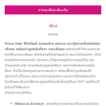
รายละเอียดเพิ่มเติม
พีไวว์
PVIVE
Pvive Hair พีไวว์แฮร์ ลดผมร่วง ผมบาง กระตุ้นการเกิดใหม่ของ
เส้นผม พร้อมบำรุงหนังศีรษะ และเส้นผม
ผลิตภัณฑ์ทำความสะอาด
หนังศีรษะและเส้นผม สำหรับคนมีปัญหาผมร่วง ผมบางโดยเฉพาะ ด้วย
สารสกัดจากธรรมชาติ ดอกชบา น้ำส้มสายชูหมักจากแอปเปิ้ล และ
ตำแยออร์แกนิค ช่วยปรับสมดุลหนังศีรษะ ลดการอักเสบของหนัง
ศีรษะ ซึ่งเป็นต้นเหตุของอาการผมร่วง พร้อมฟื้่นบำรุงเส้นผมให้
สุขภาพดี แข็งแรง ลดอาการขาดหลุดร่วง นอกจากนี้ยังมีสารสกัด
โปรตีนเคราตินจากพืชตระกูลสนที่ช่วยยับยั้งฮอร์โมน DHT ฮอร์โมนที่
มีส่วนทำให้ผมร่วง
ส่วนประกอบสำคัญ
Hibiscus Extract
สารสกัดจากดอกชบาที่ประกอบไปกรด