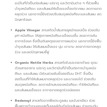
อะมิโนที่จำเป็นต่อเส้นผม แร่ธาตุ และวิตามินต่าง ๆ ที่ช่วยฟื้น
บำรุงหนังศีรษะ และเส้นผมให้แข็งแรงตั้งแต่รากผม ลดการขาด
หลุดร่วง นอกจากนี้ยังช่วยปรับสมดุลหนังศีรษะและเส้นผม ลด
ปัญหารังแค
Apple Vinegar
สารสกัดน้ำส้มสายชูหมักแอปเปิ้ล ช่วยปรับ
pH หนังศีรษะ ให้สุขภาพหนังศีรษะแข็งแรงขึ้น ลดอาการคัน
อาการรังแค ซึ่งเป็นต้นเหตุของอาการผมร่วง นอกจากนี้ยังฟื้น
บำรุงเส้นผม ให้เส้นผมแข็งแรง นุ่ม เงางาม ลดอาการขาดหลุด
ร่วง และลดปัญหาผมชี้ฟู
Organic Nettle Herbs
สารสกัดใบและดอกตำแย อุดม
ด้วยสารอาหาร แร่ธาตุ และวิตามินที่จำเป็นต่อการบำรุงหนัง
ศีรษะ และเส้นผม มีส่วนช่วยยับยั้งฮอร์โมน DHT ซึ่งเป็น
ฮอร์โมนที่ทำให้เส้นผมขาดหลุดร่วง และบางลงได้ ช่วยปรับ
สมดุลหนังศีรษะ ลดการอักเสบของหนังศีรษะ ทำให้หนังศีรษะ
และเส้นผมแข็งแรง อาการขาดหลุดร่วงน้อยลง
Redensyl
สารสกัดจากพืชตระกูลสน และใบชาเขียว ช่วย
ฟื้นฟูการทำงานของสเต็มเซลล์ต้นกำเนิดเส้นผม ช่วยกระตุ้น